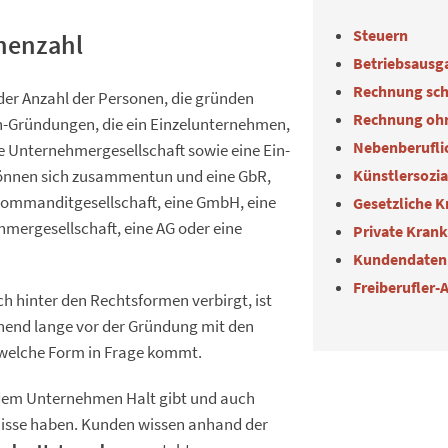
Steuern
nenzahl
Betriebsausg
Rechnung sch
er Anzahl der Personen, die gründen
Rechnung oh
en-Gründungen, die ein Einzelunternehmen,
Nebenberuflic
 Unternehmergesellschaft sowie eine Ein-
Künstlersozi
önnen sich zusammentun und eine GbR,
 Kommanditgesellschaft, eine GmbH, eine
Gesetzliche 
mergesellschaft, eine AG oder eine
Private Kran
Kundendaten
Freiberufler-
h hinter den Rechtsformen verbirgt, ist
ichend lange vor der Gründung mit den
 welche Form in Frage kommt.
ie dem Unternehmen Halt gibt und auch
nisse haben. Kunden wissen anhand der