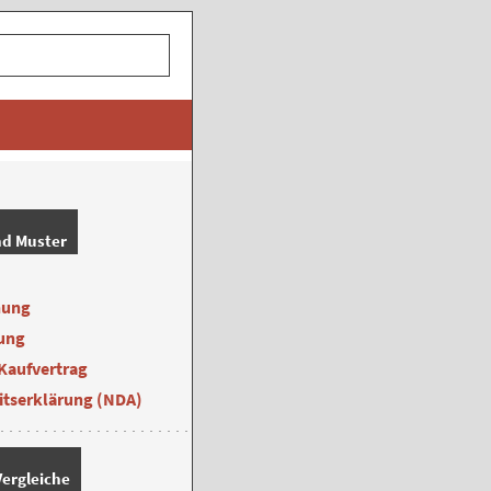
nd Muster
nung
ung
Kaufvertrag
itserklärung (NDA)
ergleiche