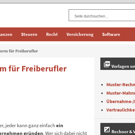
nanzen
Steuern
Recht
Versicherung
Software
form für Freiberufler
picture_as_pdf
m für Freiberufler
Vorlagen u
Muster-Rech
Muster-Mahn
Übernahme-/
Vertraulichke
er, jeder kann ganz einfach
ein
iso
Rechner & V
ernehmen gründen
. Wer sich dabei nicht