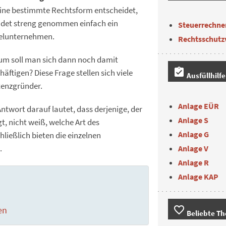
eine bestimmte Rechtsform entscheidet,
det streng genommen einfach ein
Steuerrechne
elunternehmen.
Rechtsschutz
m soll man sich dann noch damit
assignment_turned_in
häftigen? Diese Frage stellen sich viele
Ausfüllhilf
tenzgründer.
Anlage EÜR
Antwort darauf lautet, dass derjenige, der
Anlage S
t, nicht weiß, welche Art des
Anlage G
ließlich bieten die einzelnen
.
Anlage V
Anlage R
Anlage KAP
favorite_border
en
Beliebte T