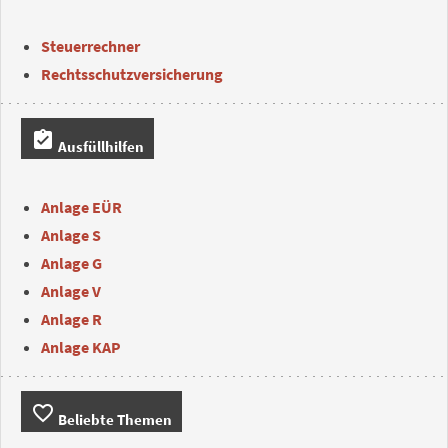
Steuerrechner
Rechtsschutzversicherung
assignment_turned_in
Ausfüllhilfen
Anlage EÜR
Anlage S
Anlage G
Anlage V
Anlage R
Anlage KAP
favorite_border
Beliebte Themen