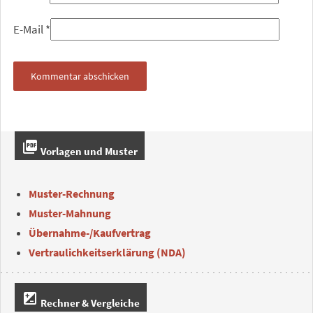
E-Mail
*
picture_as_pdf
Vorlagen und Muster
Muster-Rechnung
Muster-Mahnung
Übernahme-/Kaufvertrag
Vertraulichkeitserklärung (NDA)
iso
Rechner & Vergleiche