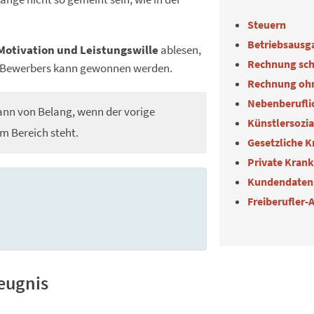
Steuern
Betriebsausg
Motivation und Leistungswille
ablesen,
Rechnung sch
es Bewerbers kann gewonnen werden.
Rechnung oh
Nebenberuflic
dann von Belang, wenn der vorige
Künstlersozi
m Bereich steht.
Gesetzliche 
Private Kran
Kundendaten
Freiberufler-
zeugnis