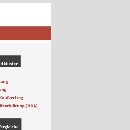
nd Muster
nung
ung
Kaufvertrag
itserklärung (NDA)
ergleiche