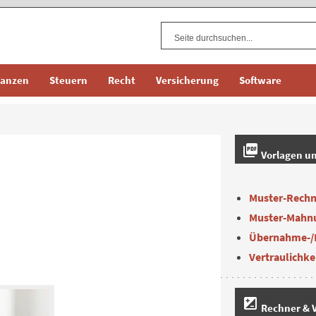
nanzen
Steuern
Recht
Versicherung
Software
picture_as_pdf
Vorlagen u
Muster-Rech
Muster-Mahn
Übernahme-/
Vertraulichke
iso
Rechner & V