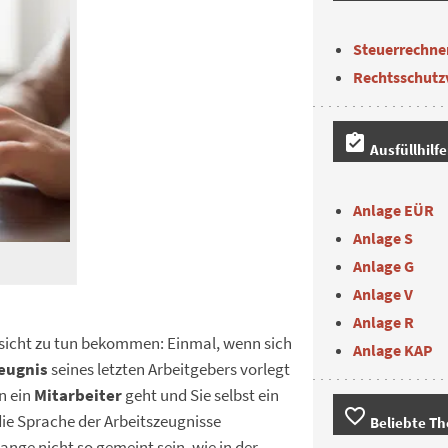
Steuerrechne
Rechtsschutz
assignment_turned_in
Ausfüllhilf
Anlage EÜR
Anlage S
Anlage G
Anlage V
Anlage R
insicht zu tun bekommen: Einmal, wenn sich
Anlage KAP
eugnis
seines letzten Arbeitgebers vorlegt
n ein
Mitarbeiter
geht und Sie selbst ein
favorite_border
 die Sprache der Arbeitszeugnisse
Beliebte T
nge nicht so gemeint sein, wie in der