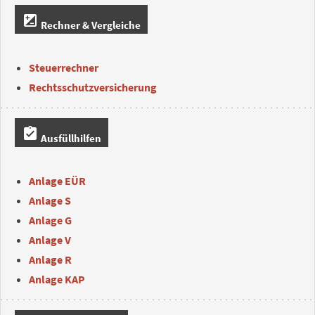
iso
Rechner & Vergleiche
Steuerrechner
Rechtsschutzversicherung
assignment_turned_in
Ausfüllhilfen
Anlage EÜR
Anlage S
Anlage G
Anlage V
Anlage R
Anlage KAP