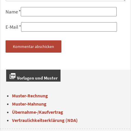
Name
*
E-Mail
*
picture_as_pdf
Vorlagen und Muster
Muster-Rechnung
Muster-Mahnung
Übernahme-/Kaufvertrag
Vertraulichkeitserklärung (NDA)