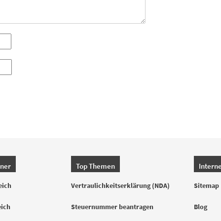
hner
Top Themen
Intern
eich
Vertraulichkeitserklärung (NDA)
Sitemap
eich
Steuernummer beantragen
Blog