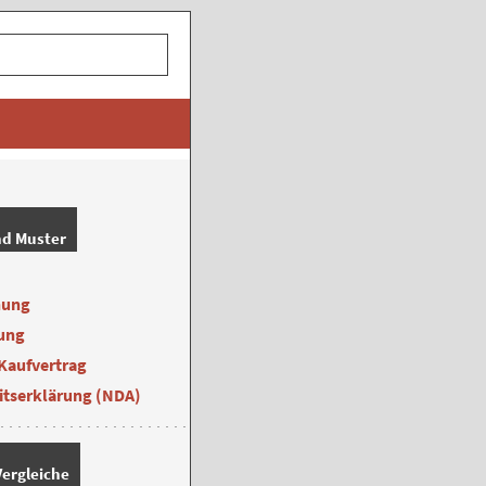
nd Muster
nung
ung
Kaufvertrag
itserklärung (NDA)
ergleiche