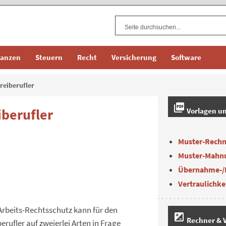
nanzen
Steuern
Recht
Versicherung
Software
reiberufler
picture_as_pdf
iberufler
Vorlagen u
Muster-Rech
Muster-Mahn
Übernahme-/
Vertraulichke
Arbeits-Rechtsschutz kann für den
iso
Rechner & V
berufler auf zweierlei Arten in Frage