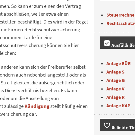
en. So kann er zum einen den Vertrag
st abschließen, weil er etwa einen
Steuerrechne
stellten beschäftigt. Dies wird in der Regel
Rechtsschutz
 die Firmen-Rechtsschutzversicherung
enommen. Tarife für eine
assignment_turned_in
tsschutzversicherung können Sie hier
Ausfüllhilf
leichen:
Anlage EÜR
anderen kann sich der Freiberufler selbst
Anlage S
, sondern auch nebenbei angestellt oder als
Anlage G
Streitigkeiten, die außergerichtlich oder
Anlage V
as Dienstverhältnis beziehen. Es kann
Anlage R
 oder um die Ausstellung von
Anlage KAP
ht zulässige
Kündigung
stellt häufig einen
zversicherung dar.
favorite_border
Beliebte T