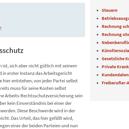
Steuern
Betriebsausg
Rechnung sch
?
Rechnung oh
Nebenberuflic
tsschutz
Künstlersozi
Gesetzliche 
ist, sich aber nicht gütlich mit seinem
Private Kran
d in erster Instanz das Arbeitsgericht
Kundendaten
e hier entstehen, von jeder Partei selbst
Freiberufler-
eits muss für seine Kosten selbst
eine Arbeits-Rechtsschutzversicherung sein
ber kein Einverständnis bei einer der
 werden. Diese Beschwerde wird in der
ht. Das Urteil, das hier gefällt wird,
lungen einer der beiden Parteien und nun