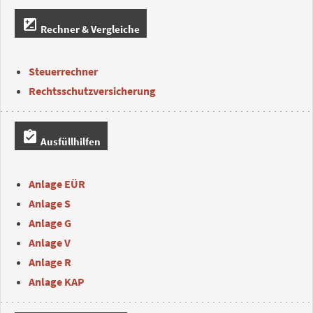
iso
Rechner & Vergleiche
Steuerrechner
Rechtsschutzversicherung
assignment_turned_in
Ausfüllhilfen
Anlage EÜR
Anlage S
Anlage G
Anlage V
Anlage R
Anlage KAP