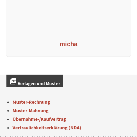
micha
picture_as_pdf
Vorlagen und Muster
Muster-Rechnung
Muster-Mahnung
Übernahme-/Kaufvertrag
Vertraulichkeitserklärung (NDA)