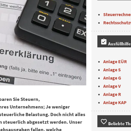
Steuerrechne
Rechtsschutz
assignment_turned_in
Ausfüllhilf
Anlage EÜR
Anlage S
Anlage G
Anlage V
Anlage R
aren Sie Steuern,
Anlage KAP
hres Unternehmens; Je weniger
steuerliche Belastung. Doch nicht alles
favorite_border
 steuerlich abgesetzt werden.
Unser
Beliebte T
riebsausgaben fallen, welche