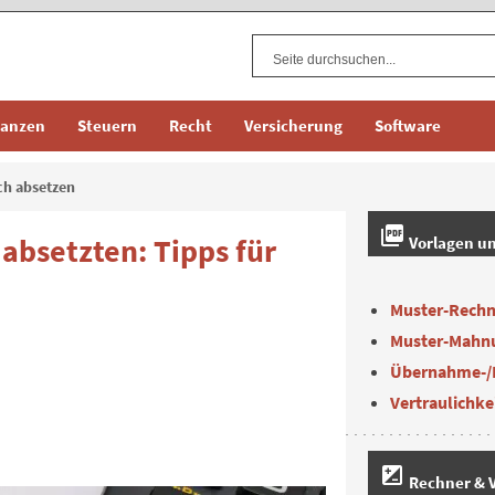
nanzen
Steuern
Recht
Versicherung
Software
ch absetzen
picture_as_pdf
absetzten: Tipps für
Vorlagen u
Muster-Rech
Muster-Mahn
Übernahme-/
Vertraulichke
iso
Rechner & V