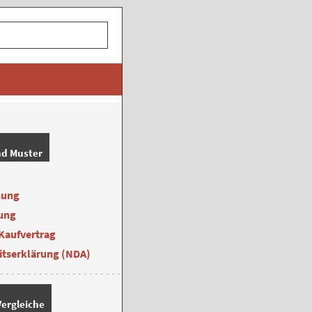
nd Muster
nung
ung
Kaufvertrag
itserklärung (NDA)
ergleiche