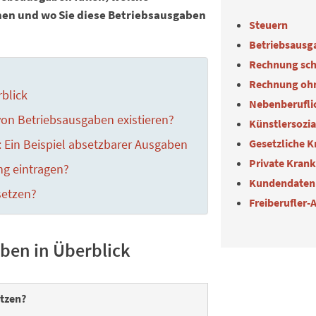
nen und wo Sie diese Betriebsausgaben
Steuern
Betriebsausg
Rechnung sch
Rechnung oh
blick
Nebenberuflic
on Betriebsausgaben existieren?
Künstlersozi
Gesetzliche 
 Ein Beispiel absetzbarer Ausgaben
Private Kran
ng eintragen?
Kundendaten
setzen?
Freiberufler-
aben in Überblick
etzen?