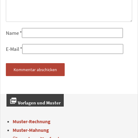
Name
*
E-Mail
*
picture_as_pdf
Vorlagen und Muster
Muster-Rechnung
Muster-Mahnung