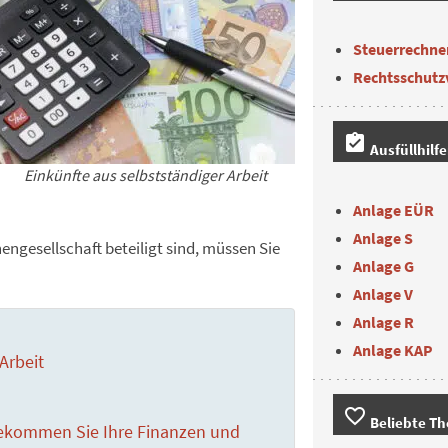
Steuerrechne
Rechtsschutz
assignment_turned_in
Ausfüllhilf
Einkünfte aus selbstständiger Arbeit
Anlage EÜR
Anlage S
engesellschaft beteiligt sind, müssen Sie
Anlage G
Anlage V
Anlage R
Anlage KAP
Arbeit
favorite_border
Beliebte T
bekommen Sie Ihre Finanzen und