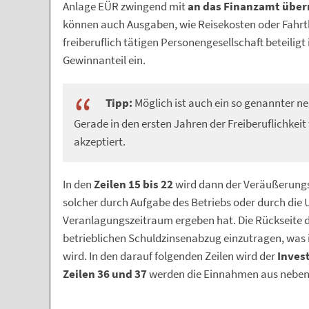
Anlage EÜR zwingend mit
an das Finanzamt über
können auch Ausgaben, wie Reisekosten oder Fahrtk
freiberuflich tätigen Personengesellschaft beteiligt i
Gewinnanteil ein.
Tipp:
Möglich ist auch ein so genannter neg
Gerade in den ersten Jahren der Freiberuflichkei
akzeptiert.
In den
Zeilen 15 bis 22
wird dann der Veräußerungs
solcher durch Aufgabe des Betriebs oder durch d
Veranlagungszeitraum ergeben hat. Die Rückseite de
betrieblichen Schuldzinsenabzug einzutragen, was 
wird. In den darauf folgenden Zeilen wird der
Inves
Zeilen 36 und 37
werden die Einnahmen aus nebenbe