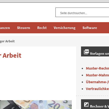
nanzen
Steuern
Recht
Versicherung
Software
ger Arbeit
picture_as_pdf
r Arbeit
Vorlagen u
Muster-Rech
Muster-Mahn
Übernahme-/
Vertraulichke
iso
Rechner & V