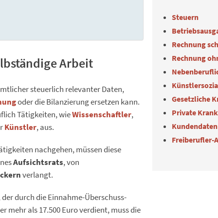
Steuern
Betriebsausg
Rechnung sch
Rechnung oh
lbständige Arbeit
Nebenberuflic
Künstlersozi
mtlicher steuerlich relevanter Daten,
Gesetzliche 
nung
oder die Bilanzierung ersetzen kann.
Private Kran
uflich Tätigkeiten, wie
Wissenschaftler
,
Kundendaten
r
Künstler
, aus.
Freiberufler-
 Tätigkeiten nachgehen, müssen diese
ines
Aufsichtsrats
, von
eckern
verlangt.
, der durch die Einnahme-Überschuss-
r mehr als 17.500 Euro verdient, muss die