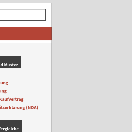
nd Muster
nung
ung
Kaufvertrag
itserklärung (NDA)
ergleiche