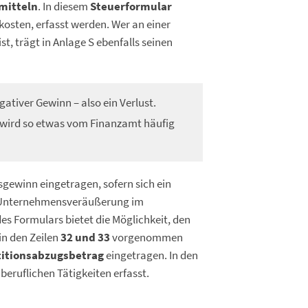
mitteln
. In diesem
Steuerformular
osten, erfasst werden. Wer an einer
st, trägt in Anlage S ebenfalls seinen
ativer Gewinn – also ein Verlust.
t wird so etwas vom Finanzamt häufig
gewinn eingetragen, sofern sich ein
ie Unternehmensveräußerung im
s Formulars bietet die Möglichkeit, den
in den Zeilen
32 und 33
vorgenommen
titionsabzugsbetrag
eingetragen. In den
ruflichen Tätigkeiten erfasst.