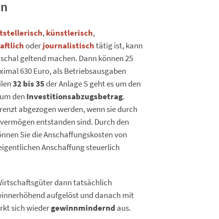
en
tstellerisch
,
künstlerisch
,
aftlich
oder
journalistisch
tätig ist, kann
uschal geltend machen. Dann können 25
imal 630 Euro, als Betriebsausgaben
ilen
32 bis 35
der Anlage S geht es um den
 um den
Investitionsabzugsbetrag
.
renzt abgezogen werden, wenn sie durch
evermögen entstanden sind. Durch den
önnen Sie die Anschaffungskosten von
 eigentlichen Anschaffung steuerlich
irtschaftsgüter dann tatsächlich
ewinnerhöhend aufgelöst und danach mit
rkt sich wieder
gewinnmindernd
aus.