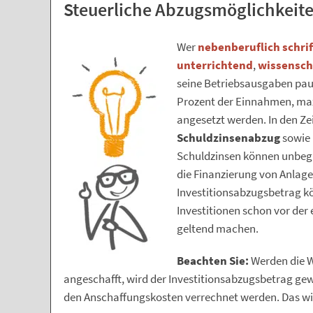
Steuerliche Abzugsmöglichkeit
Wer
nebenberuflich
schrif
unterrichtend
,
wissensch
seine Betriebsausgaben pa
Prozent der Einnahmen, max
angesetzt werden. In den Ze
Schuldzinsenabzug
sowie
Schuldzinsen können unbeg
die Finanzierung von Anlag
Investitionsabzugsbetrag k
Investitionen schon vor der
geltend machen.
Beachten Sie:
Werden die W
angeschafft, wird der Investitionsabzugsbetrag g
den Anschaffungskosten verrechnet werden. Das wi