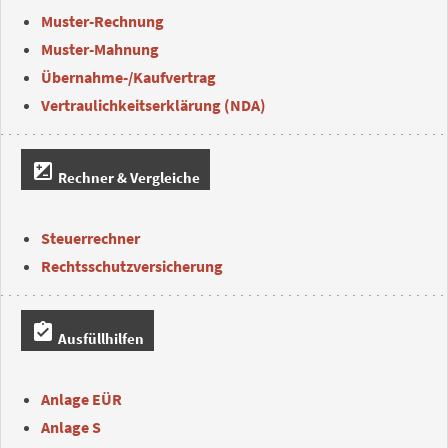
Muster-Rechnung
Muster-Mahnung
Übernahme-/Kaufvertrag
Vertraulichkeitserklärung (NDA)
iso
Rechner & Vergleiche
Steuerrechner
Rechtsschutzversicherung
assignment_turned_in
Ausfüllhilfen
Anlage EÜR
Anlage S