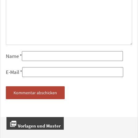
Name
*
E-Mail
*
picture_as_pdf
Vorlagen und Muster