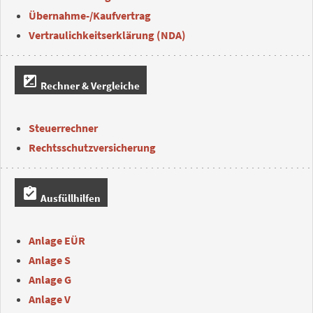
Übernahme-/Kaufvertrag
Vertraulichkeitserklärung (NDA)
iso
Rechner & Vergleiche
Steuerrechner
Rechtsschutzversicherung
assignment_turned_in
Ausfüllhilfen
Anlage EÜR
Anlage S
Anlage G
Anlage V