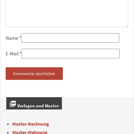
Name
*
E-Mail
*
picture_as_pdf
Vorlagen und Muster
Muster-Rechnung
Muster-Mahnung