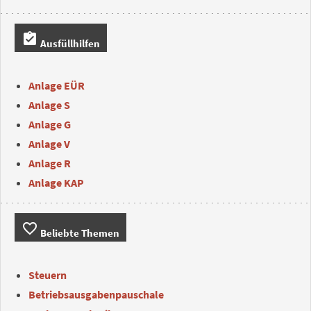
assignment_turned_in
Ausfüllhilfen
Anlage EÜR
Anlage S
Anlage G
Anlage V
Anlage R
Anlage KAP
favorite_border
Beliebte Themen
Steuern
Betriebsausgabenpauschale