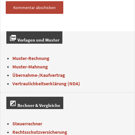
picture_as_pdf
Vorlagen und Muster
Muster-Rechnung
Muster-Mahnung
Übernahme-/Kaufvertrag
Vertraulichkeitserklärung (NDA)
iso
Rechner & Vergleiche
Steuerrechner
Rechtsschutzversicherung