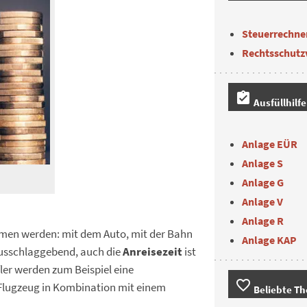
Steuerrechne
Rechtsschutz
assignment_turned_in
Ausfüllhilf
Anlage EÜR
Anlage S
Anlage G
Anlage V
Anlage R
mmen werden: mit dem Auto, mit der Bahn
Anlage KAP
 ausschlaggebend, auch die
Anreisezeit
ist
ler werden zum Beispiel eine
favorite_border
lugzeug in Kombination mit einem
Beliebte T