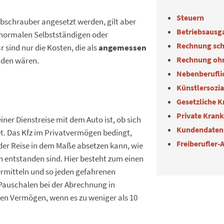
Steuern
ubschrauber angesetzt werden, gilt aber
Betriebsausg
 normalen Selbstständigen oder
Rechnung sch
 sind nur die Kosten, die als
angemessen
Rechnung oh
nden wären.
Nebenberuflic
Künstlersozi
Gesetzliche 
Private Kran
einer Dienstreise mit dem Auto ist, ob sich
Kundendaten
t. Das Kfz im Privatvermögen bedingt,
Freiberufler-
 der Reise in dem Maße absetzen kann, wie
h entstanden sind. Hier besteht zum einen
rmitteln und so jeden gefahrenen
auschalen bei der Abrechnung in
en Vermögen, wenn es zu weniger als 10