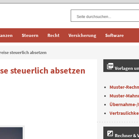
nanzen
Steuern
Recht
Versicherung
Software
eise steuerlich absetzen
picture_as_pdf
se steuerlich absetzen
Vorlagen u
Muster-Rech
Muster-Mahn
Übernahme-/
Vertraulichke
iso
Rechner & V