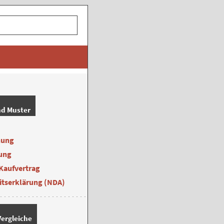
nd Muster
nung
ung
Kaufvertrag
itserklärung (NDA)
ergleiche