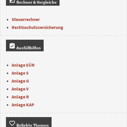
iso
Rechner & Vergleiche
Steuerrechner
Rechtsschutzversicherung
assignment_turned_in
Ausfüllhilfen
Anlage EÜR
Anlage S
Anlage G
Anlage V
Anlage R
Anlage KAP
favorite_border
Beliebte Themen