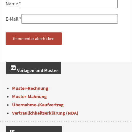
Name
*
E-Mail
*
picture_as_pdf
Vorlagen und Muster
Muster-Rechnung
Muster-Mahnung
Übernahme-/Kaufvertrag
Vertraulichkeitserklärung (NDA)