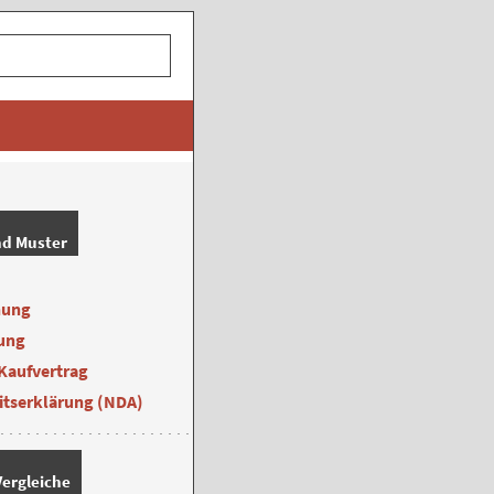
nd Muster
nung
ung
Kaufvertrag
itserklärung (NDA)
ergleiche