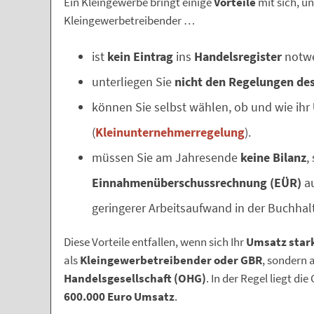
Ein Kleingewerbe bringt einige
Vorteile
mit sich, u
Kleingewerbetreibender …
ist
kein Eintrag
ins
Handelsregister
notwe
unterliegen Sie
nicht den Regelungen de
können Sie selbst wählen, ob und wie ihr
(
Kleinunternehmerregelung
).
müssen Sie am Jahresende
keine Bilanz
,
Einnahmenüberschussrechnung (EÜR)
au
geringerer Arbeitsaufwand in der Buchhal
Diese Vorteile entfallen, wenn sich Ihr
Umsatz star
als
Kleingewerbetreibender oder GBR
, sondern 
Handelsgesellschaft (OHG)
. In der Regel liegt die
600.000 Euro Umsatz
.