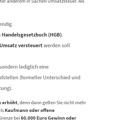
nter anderem in Sachen Umsatzsteuer. Als
ndig.
s Handelsgesetzbuch (HGB)
.
Umsatz versteuert
werden soll
 sondern lediglich eine
fstellen (formeller Unterschied und
tung).
k erhöht
, denn dann gelten Sie nicht mehr
als
Kaufmann oder offene
 Grenze bei
60.000 Euro Gewinn oder