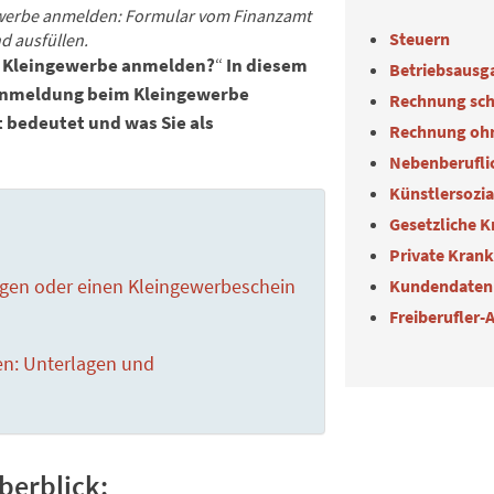
ewerbe anmelden: Formular vom Finanzamt
Steuern
d ausfüllen.
n Kleingewerbe anmelden?
“
In diesem
Betriebsausg
eanmeldung beim Kleingewerbe
Rechnung sch
 bedeutet und was Sie als
Rechnung oh
Nebenberuflic
Künstlersozi
Gesetzliche 
Private Kran
gen oder einen Kleingewerbeschein
Kundendaten
Freiberufler-
n: Unterlagen und
erblick: