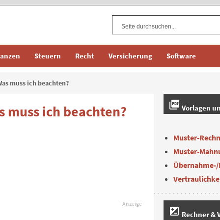
nanzen
Steuern
Recht
Versicherung
Software
as muss ich beachten?
picture_as_pdf
 muss ich beachten?
Vorlagen u
Muster-Rech
Muster-Mahn
Übernahme-/
Vertraulichke
iso
Rechner & V