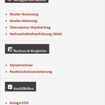
Muster-Rechnung
Muster-Mahnung
Übernahme-/Kaufvertrag
Vertraulichkeitserklärung (NDA)
iso
Rechner & Vergleiche
Steuerrechner
Rechtsschutzversicherung
assignment_turned_in
Ausfüllhilfen
Anlage EÜR