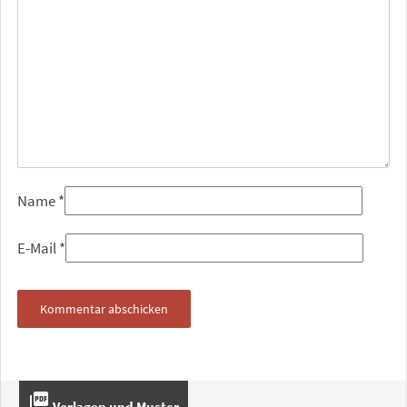
Name
*
E-Mail
*
picture_as_pdf
Vorlagen und Muster