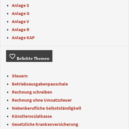
Anlage S
Anlage G
Anlage V
Anlage R
Anlage KAP
favorite_border
Beliebte Themen
Steuern
Betriebsausgabenpauschale
Rechnung schreiben
Rechnung ohne Umsatzsteuer
Nebenberufliche Selbstständigkeit
Künstlersozialkasse
Gesetzliche Krankenversicherung