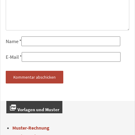
Name
*
E-Mail
*
picture_as_pdf
Vorlagen und Muster
Muster-Rechnung