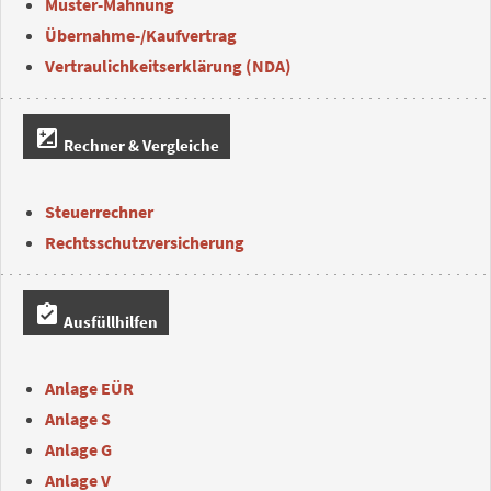
Muster-Mahnung
Übernahme-/Kaufvertrag
Vertraulichkeitserklärung (NDA)
iso
Rechner & Vergleiche
Steuerrechner
Rechtsschutzversicherung
assignment_turned_in
Ausfüllhilfen
Anlage EÜR
Anlage S
Anlage G
Anlage V