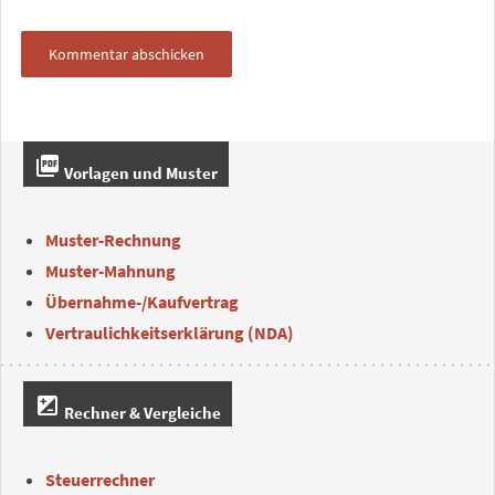
picture_as_pdf
Vorlagen und Muster
Muster-Rechnung
Muster-Mahnung
Übernahme-/Kaufvertrag
Vertraulichkeitserklärung (NDA)
iso
Rechner & Vergleiche
Steuerrechner