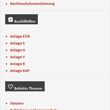
Rechtsschutzversicherung
assignment_turned_in
Ausfüllhilfen
Anlage EÜR
Anlage S
Anlage G
Anlage V
Anlage R
Anlage KAP
favorite_border
Beliebte Themen
Steuern
Betriebsausgabenpauschale