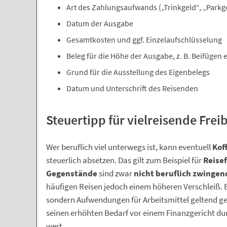
Art des Zahlungsaufwands („Trinkgeld“, „Park
Datum der Ausgabe
Gesamtkosten und ggf. Einzelaufschlüsselung
Beleg für die Höhe der Ausgabe, z. B. Beifügen e
Grund für die Ausstellung des Eigenbelegs
Datum und Unterschrift des Reisenden
Steuertipp für vielreisende Frei
Wer beruflich viel unterwegs ist, kann eventuell
Kof
steuerlich absetzen. Das gilt zum Beispiel für
Reise
Gegenstände
sind zwar
nicht beruflich zwinge
häufigen Reisen jedoch einem höheren Verschleiß. 
sondern Aufwendungen für Arbeitsmittel geltend g
seinen erhöhten Bedarf vor einem Finanzgericht durc
wert.