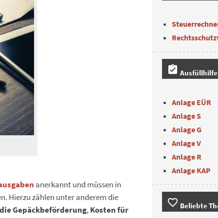
Steuerrechne
Rechtsschutz
assignment_turned_in
Ausfüllhilf
Anlage EÜR
Anlage S
Anlage G
Anlage V
Anlage R
Anlage KAP
sausgaben
anerkannt und müssen in
n. Hierzu zählen unter anderem die
favorite_border
Beliebte T
 die Gepäckbeförderung
,
Kosten für