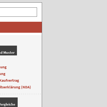
nd Muster
nung
ung
Kaufvertrag
itserklärung (NDA)
ergleiche