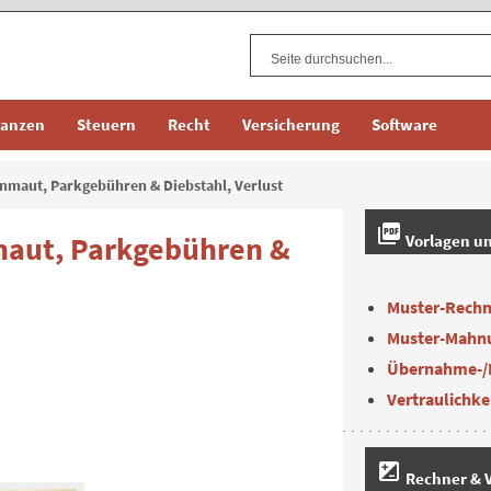
nanzen
Steuern
Recht
Versicherung
Software
nmaut, Parkgebühren & Diebstahl, Verlust
picture_as_pdf
maut, Parkgebühren &
Vorlagen u
Muster-Rech
Muster-Mahn
Übernahme-/
Vertraulichke
iso
Rechner & V