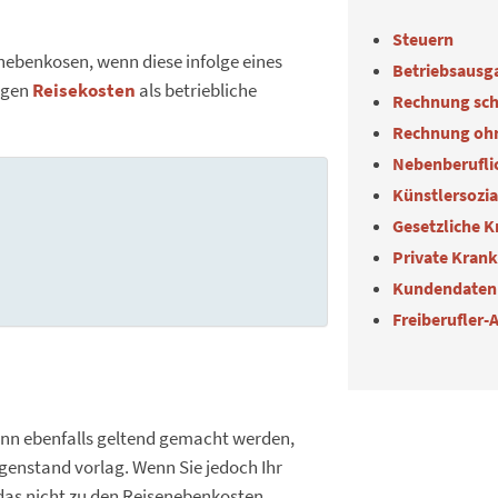
Steuern
nebenkosen, wenn diese infolge eines
Betriebsausg
igen
Reisekosten
als betriebliche
Rechnung sch
Rechnung oh
Nebenberuflic
Künstlersozi
Gesetzliche 
Private Kran
Kundendaten
Freiberufler-
nn ebenfalls geltend gemacht werden,
genstand vorlag. Wenn Sie jedoch Ihr
das nicht zu den Reisenebenkosten.