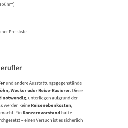
gebühr“)
iner Preisliste
berufler
fer
und andere Ausstattungsgegenstände
föhn, Wecker oder Reise-Rasierer
. Diese
nd notwendig
, unterliegen aufgrund der
Es werden keine
Reisenebenkosten
,
emacht. Ein
Konzernvorstand
hatte
hgesetzt – einen Versuch ist es sicherlich