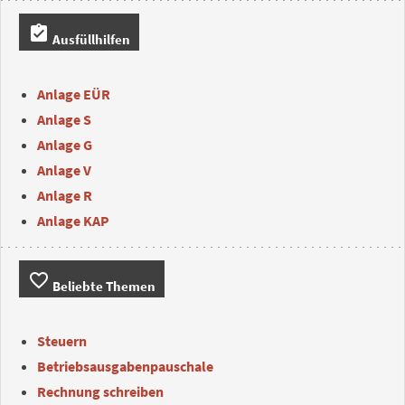
assignment_turned_in
Ausfüllhilfen
Anlage EÜR
Anlage S
Anlage G
Anlage V
Anlage R
Anlage KAP
favorite_border
Beliebte Themen
Steuern
Betriebsausgabenpauschale
Rechnung schreiben