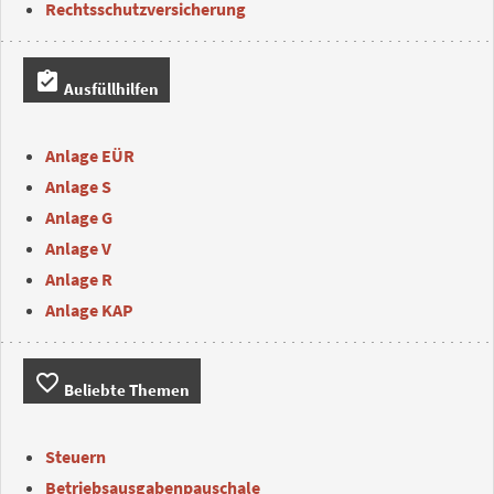
Rechtsschutzversicherung
assignment_turned_in
Ausfüllhilfen
Anlage EÜR
Anlage S
Anlage G
Anlage V
Anlage R
Anlage KAP
favorite_border
Beliebte Themen
Steuern
Betriebsausgabenpauschale