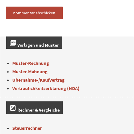
picture_as_pdf
Vorlagen und Muster
Muster-Rechnung
Muster-Mahnung
Übernahme-/Kaufvertrag
Vertraulichkeitserklärung (NDA)
iso
Rechner & Vergleiche
Steuerrechner