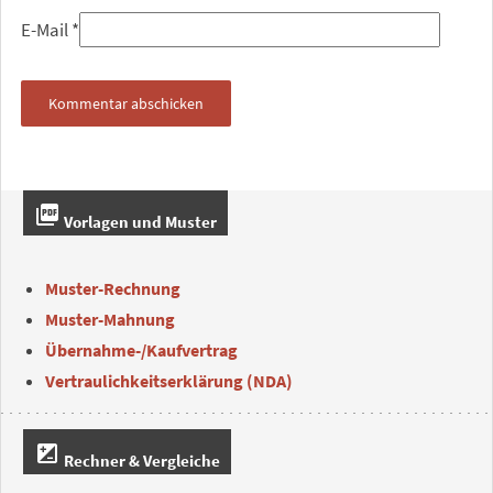
E-Mail
*
picture_as_pdf
Vorlagen und Muster
Muster-Rechnung
Muster-Mahnung
Übernahme-/Kaufvertrag
Vertraulichkeitserklärung (NDA)
iso
Rechner & Vergleiche