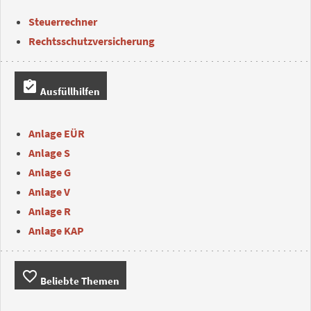
Steuerrechner
Rechtsschutzversicherung
assignment_turned_in
Ausfüllhilfen
Anlage EÜR
Anlage S
Anlage G
Anlage V
Anlage R
Anlage KAP
favorite_border
Beliebte Themen