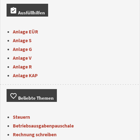
assignment_turned_in
Ausfüllhilfen
Anlage EÜR
Anlage S
Anlage G
Anlage V
Anlage R
Anlage KAP
favorite_border
Beliebte Themen
Steuern
Betriebsausgabenpauschale
Rechnung schreiben