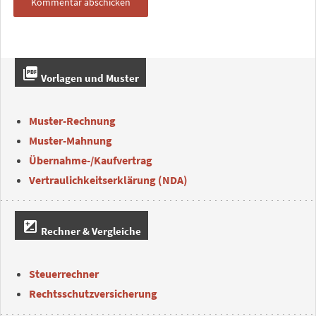
picture_as_pdf
Vorlagen und Muster
Muster-Rechnung
Muster-Mahnung
Übernahme-/Kaufvertrag
Vertraulichkeitserklärung (NDA)
iso
Rechner & Vergleiche
Steuerrechner
Rechtsschutzversicherung