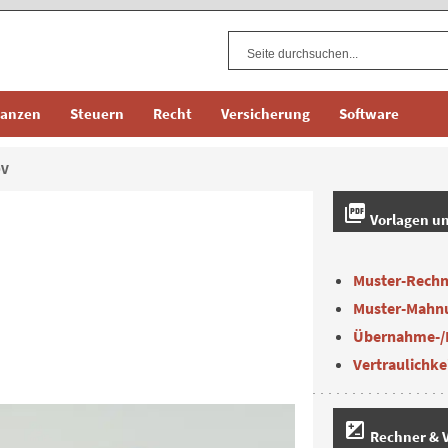
nanzen
Steuern
Recht
Versicherung
Software
DV
picture_as_pdf
Vorlagen u
Muster-Rech
Muster-Mahn
Übernahme-/
Vertraulichke
iso
Rechner & V