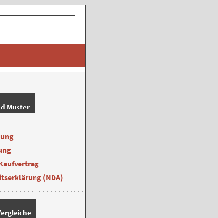
nd Muster
nung
ung
Kaufvertrag
itserklärung (NDA)
ergleiche