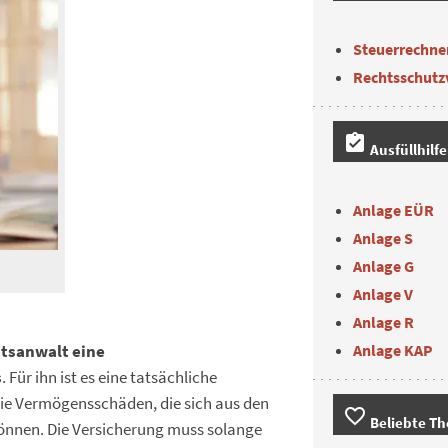
Steuerrechne
Rechtsschutz
assignment_turned_in
Ausfüllhilf
Anlage EÜR
Anlage S
Anlage G
Anlage V
Anlage R
Anlage KAP
tsanwalt eine
s
. Für ihn ist es eine tatsächliche
die Vermögensschäden, die sich aus den
favorite_border
Beliebte T
können. Die Versicherung muss solange