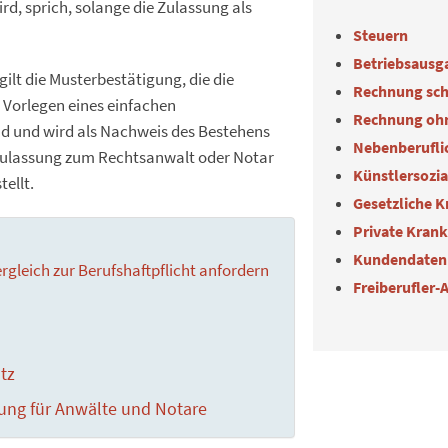
rd, sprich, solange die Zulassung als
Steuern
Betriebsausg
gilt die Musterbestätigung, die die
Rechnung sch
 Vorlegen eines einfachen
Rechnung oh
nd und wird als Nachweis des Bestehens
Nebenberuflic
 Zulassung zum Rechtsanwalt oder Notar
Künstlersozi
ellt.
Gesetzliche 
Private Kran
Kundendaten
rgleich zur Berufshaftpflicht anfordern
Freiberufler-
tz
rung für Anwälte und Notare