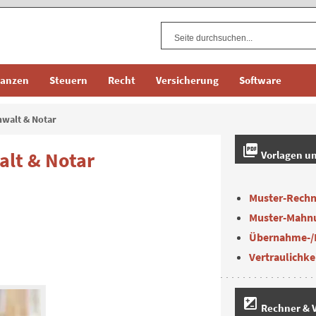
nanzen
Steuern
Recht
Versicherung
Software
nwalt & Notar
picture_as_pdf
alt & Notar
Vorlagen u
Muster-Rech
Muster-Mahn
Übernahme-/
Vertraulichke
iso
Rechner & V