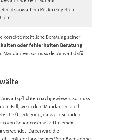
 bewahrt werden. Nur auf
 Rechtsanwalt ein Risiko eingehen,
hlen.
ine korrekte rechtliche Beratung seiner
nhaften oder fehlerhaften Beratung
n Mandanten, so muss der Anwalt dafür
wälte
r Anwaltspflichten nachgewiesen, so muss
 in dem Fall, wenn dem Mandanten auch
etische Überlegung, dass ein Schaden
dern von Schadensersatz. Um einen
e
verwendet. Dabei wird die
esteht, mit der Lage seines Vermögens ohne