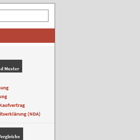
nd Muster
nung
ung
Kaufvertrag
itserklärung (NDA)
ergleiche