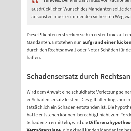
Hinweis: Der Mandant muss vor Nachteilen
ausdrücklichen Wunsch des Mandanten sollte der
ansonsten muss er immer den sichersten Weg wä
Diese Pflichten erstrecken sich in erster Linie auf e
Mandanten. Entstehen nun
aufgrund einer lücke
durch den Rechtsanwalt oder Notar Schäden für de
haften.
Schadensersatz durch Rechtsan
Wird dem Anwalt eine schuldhafte Verletzung seine
er Schadensersatz leisten. Dies gilt allerdings nur
tatsächlich ein Schaden entstanden ist. Die hypoth
hätte entstehen können, berechtigt nicht zum For
Schaden zu ermitteln, wird die
Differenzhypothes
Vermögenslage
, die aktuell für den Mandanten b