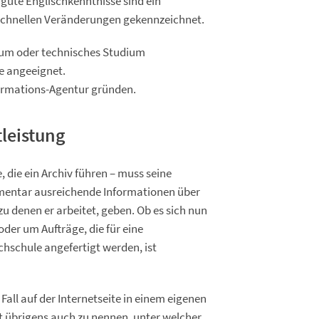
 gute Englischkenntnisse sind ein
n schnellen Veränderungen gekennzeichnet.
dium oder technisches Studium
e angeeignet.
formations-Agentur gründen.
leistung
 die ein Archiv führen – muss seine
mentar ausreichende Informationen über
zu denen er arbeitet, geben. Ob es sich nun
der um Aufträge, die für eine
chschule angefertigt werden, ist
all auf der Internetseite in einem eigenen
st übrigens auch zu nennen, unter welcher