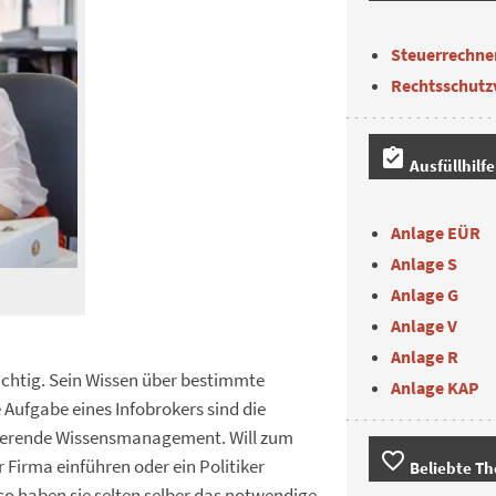
Steuerrechne
Rechtsschutz
assignment_turned_in
Ausfüllhilf
Anlage EÜR
Anlage S
Anlage G
Anlage V
Anlage R
rächtig. Sein Wissen über bestimmte
Anlage KAP
Aufgabe eines Infobrokers sind die
tierende Wissensmanagement. Will zum
favorite_border
 Firma einführen oder ein Politiker
Beliebte T
so haben sie selten selber das notwendige