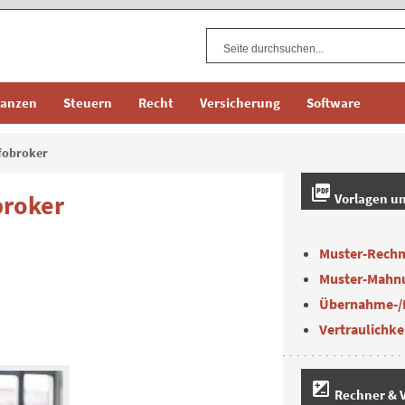
nanzen
Steuern
Recht
Versicherung
Software
fobroker
picture_as_pdf
broker
Vorlagen u
Muster-Rech
Muster-Mahn
Übernahme-/
Vertraulichke
iso
Rechner & V