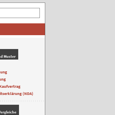
nd Muster
nung
ung
Kaufvertrag
itserklärung (NDA)
ergleiche