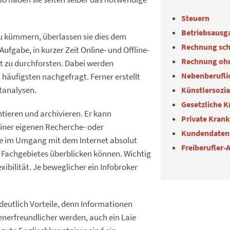
Steuern
Betriebsausg
 zu kümmern, überlassen sie dies dem
Rechnung sch
Aufgabe, in kurzer Zeit Online- und Offline-
Rechnung oh
t zu durchforsten.
Dabei werden
Nebenberuflic
häufigsten nachgefragt. Ferner erstellt
Künstlersozi
tanalysen.
Gesetzliche 
ieren und archivieren. Er kann
Private Kran
einer eigenen Recherche- oder
Kundendaten
lte im Umgang mit dem Internet absolut
Freiberufler-
n Fachgebietes überblicken können. Wichtig
xibilität. Je beweglicher ein Infobroker
r deutlich Vorteile, denn Informationen
nerfreundlicher werden, auch ein Laie