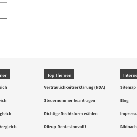
hner
Top Themen
Intern
eich
Vertraulichkeitserklärung (NDA)
Sitemap
eich
Steuernummer beantragen
Blog
gleich
Richtige Rechtsform wählen
Impress
Vergleich
Rürup-Rente sinnvoll?
Bildnac