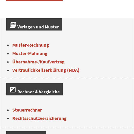
picture_as_pdf
Vorlagen und Muster
Muster-Rechnung
Muster-Mahnung
Übernahme-/Kaufvertrag
Vertraulichkeitserklärung (NDA)
iso
Rechner & Vergleiche
Steuerrechner
Rechtsschutzversicherung