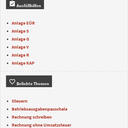
assignment_turned_in
Ausfüllhilfen
Anlage EÜR
Anlage S
Anlage G
Anlage V
Anlage R
Anlage KAP
favorite_border
Beliebte Themen
Steuern
Betriebsausgabenpauschale
Rechnung schreiben
Rechnung ohne Umsatzsteuer