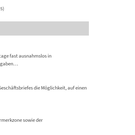
5)
tage fast ausnahmslos in
Vorgaben…
schäftsbriefes die Möglichkeit, auf einen
ermerkzone sowie der