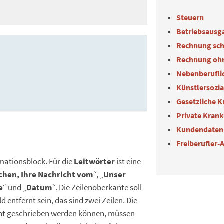
Steuern
Betriebsausg
Rechnung sch
Rechnung oh
Nebenberuflic
Künstlersozi
Gesetzliche 
Private Kran
Kundendaten
Freiberufler-
rmationsblock. Für die
Leitwörter
ist eine
ichen, Ihre Nachricht vom
“, „
Unser
e
“ und „
Datum
“. Die Zeilenoberkante soll
 entfernt sein, das sind zwei Zeilen. Die
cht geschrieben werden können, müssen