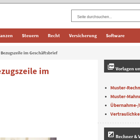
nanzen
Steuern
Recht
Versicherung
Software
Bezugszeile im Geschäftsbrief
picture_as_pdf
zugszeile im
Vorlagen u
Muster-Rech
Muster-Mahn
Übernahme-/
Vertraulichke
iso
Rechner & V