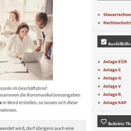
Steuerrechne
Rechtsschutz
assignment_turned_in
Ausfüllhilf
Anlage EÜR
Anlage S
Anlage G
Anlage V
zeile im Geschäftsbrief
Anlage R
n zusammen die Kommunikationsangaben
e
in Word erstellen, so lassen sich diese
Anlage KAP
nehmen.
favorite_border
Beliebte T
wendet wird, darf übrigens auch eine