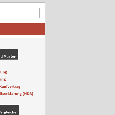
nd Muster
nung
ung
Kaufvertrag
itserklärung (NDA)
ergleiche