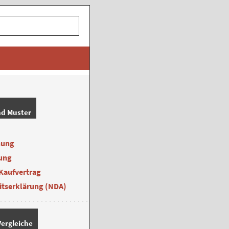
nd Muster
nung
ung
Kaufvertrag
itserklärung (NDA)
ergleiche