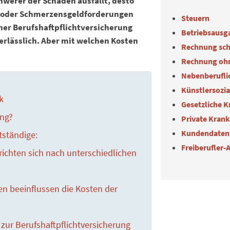
hwerer der Schaden ausfällt, desto
- oder Schmerzensgeldforderungen
Steuern
ner Berufshaftpflichtversicherung
Betriebsausg
unerlässlich. Aber mit welchen Kosten
Rechnung sch
Rechnung oh
Nebenberuflic
Künstlersozi
k
Gesetzliche 
ung?
Private Kran
Kundendaten
tständige:
Freiberufler-
 richten sich nach unterschiedlichen
n beeinflussen die Kosten der
 zur Berufshaftpflicht­versicherung