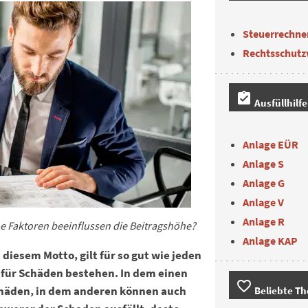
Steuerrechne
Rechtsschutz
assignment_turned_in
Ausfüllhilf
Anlage EÜR
Anlage S
Anlage G
Anlage V
Anlage R
he Faktoren beeinflussen die Beitragshöhe?
Anlage KAP
diesem Motto, gilt für so gut wie jeden
 für Schäden bestehen. In dem einen
favorite_border
chäden, in dem anderen können auch
Beliebte T