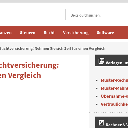
nanzen
Steuern
Recht
Versicherung
Software
flicht­versicherung: Nehmen Sie sich Zeit für einen Vergleich
picture_as_pdf
cht­versicherung:
Vorlagen u
en Vergleich
Muster-Rech
Muster-Mahn
Übernahme-/
Vertraulichke
iso
Rechner & V