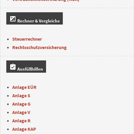
iso
Rechner & Vergleiche
Steuerrechner
Rechtsschutzversicherung
assignment_turned_in
Ausfüllhilfen
Anlage EÜR
Anlage S
Anlage G
Anlage V
Anlage R
Anlage KAP