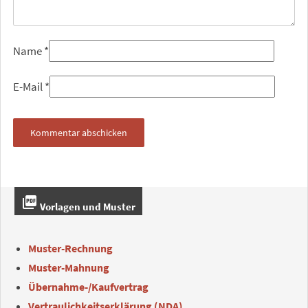
Name
*
E-Mail
*
picture_as_pdf
Vorlagen und Muster
Muster-Rechnung
Muster-Mahnung
Übernahme-/Kaufvertrag
Vertraulichkeitserklärung (NDA)