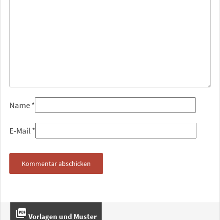
Name
*
E-Mail
*
picture_as_pdf
Vorlagen und Muster