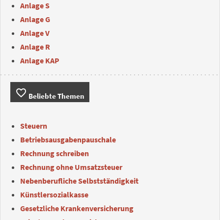
Anlage S
Anlage G
Anlage V
Anlage R
Anlage KAP
favorite_border
Beliebte Themen
Steuern
Betriebsausgabenpauschale
Rechnung schreiben
Rechnung ohne Umsatzsteuer
Nebenberufliche Selbstständigkeit
Künstlersozialkasse
Gesetzliche Krankenversicherung