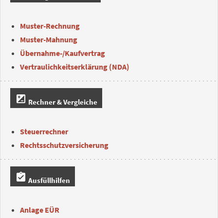
Muster-Rechnung
Muster-Mahnung
Übernahme-/Kaufvertrag
Vertraulichkeitserklärung (NDA)
iso
Rechner & Vergleiche
Steuerrechner
Rechtsschutzversicherung
assignment_turned_in
Ausfüllhilfen
Anlage EÜR