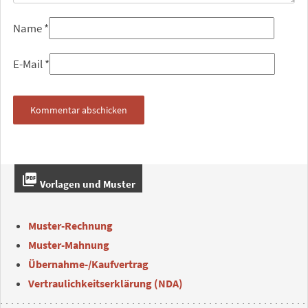
Name
*
E-Mail
*
picture_as_pdf
Vorlagen und Muster
Muster-Rechnung
Muster-Mahnung
Übernahme-/Kaufvertrag
Vertraulichkeitserklärung (NDA)