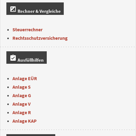
iso
Rechner & Vergleiche
Steuerrechner
Rechtsschutzversicherung
assignment_turned_in
Ausfüllhilfen
Anlage EÜR
Anlage S
Anlage G
Anlage V
Anlage R
Anlage KAP