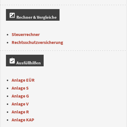
iso
Rechner & Vergleiche
Steuerrechner
Rechtsschutzversicherung
assignment_turned_in
Ausfüllhilfen
Anlage EÜR
Anlage S
Anlage G
Anlage V
Anlage R
Anlage KAP