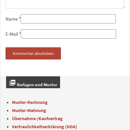
Name
*
E-Mail
*
picture_as_pdf
Vorlagen und Muster
Muster-Rechnung
Muster-Mahnung
Übernahme-/Kaufvertrag
Vertraulichkeitserklärung (NDA)