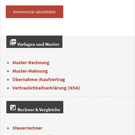
picture_as_pdf
Vorlagen und Muster
Muster-Rechnung
Muster-Mahnung
Übernahme-/Kaufvertrag
Vertraulichkeitserklärung (NDA)
iso
Rechner & Vergleiche
Steuerrechner