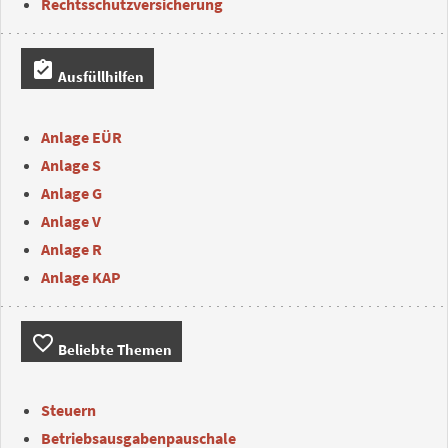
Rechtsschutzversicherung
assignment_turned_in
Ausfüllhilfen
Anlage EÜR
Anlage S
Anlage G
Anlage V
Anlage R
Anlage KAP
favorite_border
Beliebte Themen
Steuern
Betriebsausgabenpauschale