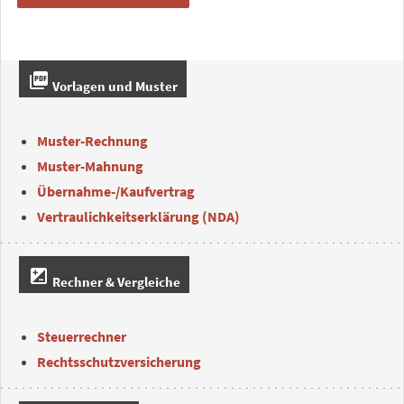
picture_as_pdf
Vorlagen und Muster
Muster-Rechnung
Muster-Mahnung
Übernahme-/Kaufvertrag
Vertraulichkeitserklärung (NDA)
iso
Rechner & Vergleiche
Steuerrechner
Rechtsschutzversicherung