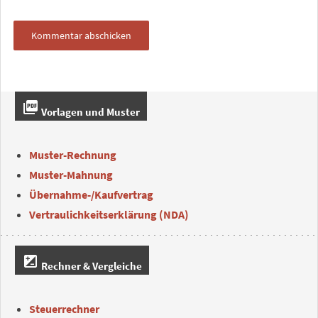
picture_as_pdf
Vorlagen und Muster
Muster-Rechnung
Muster-Mahnung
Übernahme-/Kaufvertrag
Vertraulichkeitserklärung (NDA)
iso
Rechner & Vergleiche
Steuerrechner