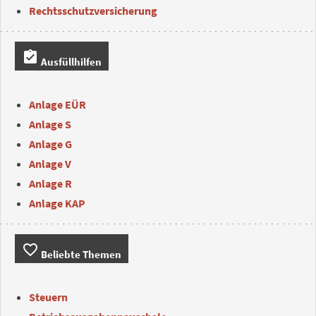
Rechtsschutzversicherung
assignment_turned_in
Ausfüllhilfen
Anlage EÜR
Anlage S
Anlage G
Anlage V
Anlage R
Anlage KAP
favorite_border
Beliebte Themen
Steuern