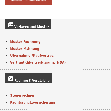
picture_as_pdf
Vorlagen und Muster
Muster-Rechnung
Muster-Mahnung
Übernahme-/Kaufvertrag
Vertraulichkeitserklärung (NDA)
iso
Rechner & Vergleiche
Steuerrechner
Rechtsschutzversicherung