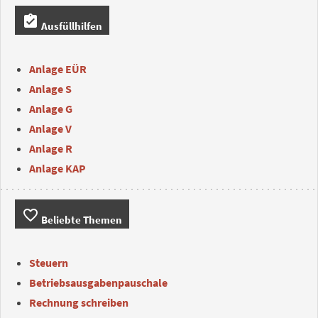
assignment_turned_in
Ausfüllhilfen
Anlage EÜR
Anlage S
Anlage G
Anlage V
Anlage R
Anlage KAP
favorite_border
Beliebte Themen
Steuern
Betriebsausgabenpauschale
Rechnung schreiben