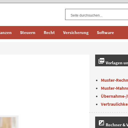
nanzen
Steuern
Recht
Versicherung
Software
picture_as_pdf
Vorlagen u
Muster-Rech
Muster-Mahn
Übernahme-/
Vertraulichke
iso
Rechner & V