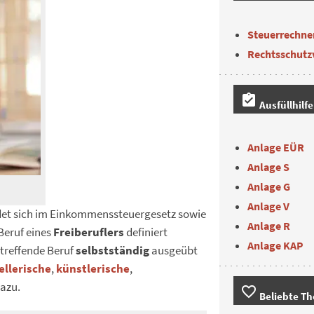
Steuerrechne
Rechtsschutz
assignment_turned_in
Ausfüllhilf
Anlage EÜR
Anlage S
Anlage G
Anlage V
det sich im Einkommenssteuergesetz sowie
Anlage R
 Beruf eines
Freiberuflers
definiert
Anlage KAP
etreffende Beruf
selbstständig
ausgeübt
ellerische
,
künstlerische
,
azu.
favorite_border
Beliebte T