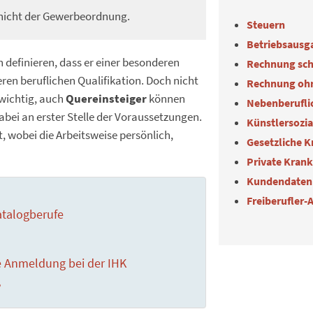
i nicht der Gewerbeordnung.
Steuern
Betriebsausg
h definieren, dass er einer besonderen
Rechnung sch
en beruflichen Qualifikation. Doch nicht
Rechnung oh
 wichtig, auch
Quereinsteiger
können
Nebenberuflic
dabei an erster Stelle der Voraussetzungen.
Künstlersozi
, wobei die Arbeitsweise persönlich,
Gesetzliche 
Private Kran
Kundendaten
Freiberufler-
Katalogberufe
ne Anmeldung bei der IHK
?