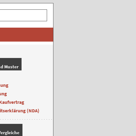
nd Muster
nung
ung
Kaufvertrag
itserklärung (NDA)
ergleiche